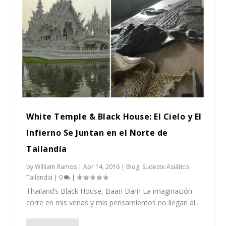
White Temple & Black House: El Cielo y El
Infierno Se Juntan en el Norte de
Tailandia
by
William Ramos
|
Apr 14, 2016
|
Blog
,
Sudeste Asiático
,
Tailandia
|
0
|
Thailand’s Black House, Baan Dam La imaginación
corre en mis venas y mis pensamientos no llegan al...