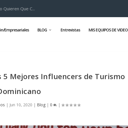
o Quieren Que C...
ión/Empresariales
BLOG
Entrevistas
MIS EQUIPOS DE VIDEO
s 5 Mejores Influencers de Turismo
Dominicano
mos
|
Jun 10, 2020
|
Blog
|
0
|