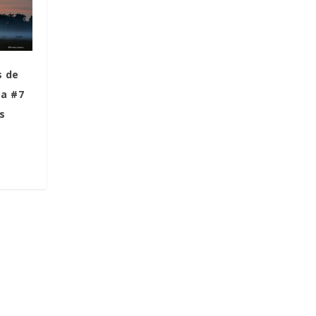
s de
La #7
s