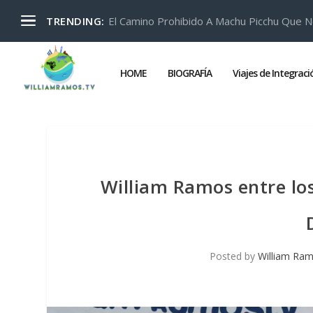
El Camino Prohibido A Machu Picchu Que N
TRENDING:
HOME
BIOGRAFÍA
Viajes de Integrac
William Ramos entre lo
Posted by
William Ra