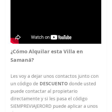
¿Cómo Alquilar esta Villa en
Samaná?
Les voy a dejar unos contactos junto con
un código de
DESCUENTO
donde usted
puede contactar al propietario
directamente y si les pasa el código
SIEMPREVIAJERORD puede aplicar a unos