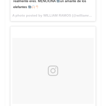
realmente eres. MENCIONA
un amante de los
elefantes
A photo posted by WILLIAM RAMOS (@williamramostv) on