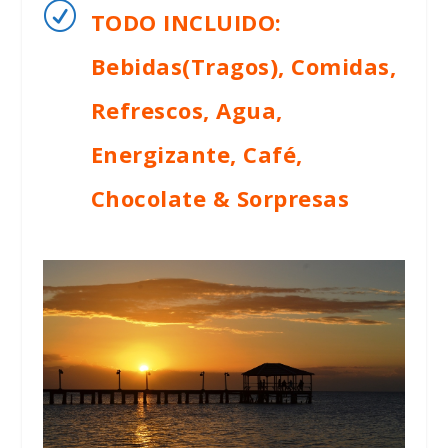
R
TODO INCLUIDO:
Bebidas(Tragos), Comidas,
Refrescos, Agua,
Energizante, Café,
Chocolate & Sorpresas