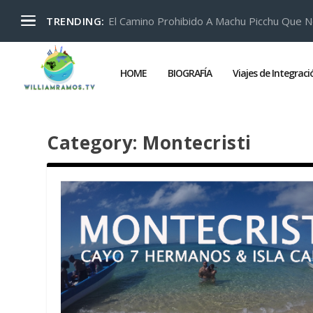
El Camino Prohibido A Machu Picchu Que N
TRENDING:
HOME
BIOGRAFÍA
Viajes de Integrac
Category:
Montecristi