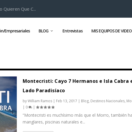
o Quieren Que C...
ión/Empresariales
BLOG
Entrevistas
MIS EQUIPOS DE VIDEO
Montecristi: Cayo 7 Hermanos e Isla Cabra 
Lado Paradisíaco
by
William Ramos
|
Feb 13, 2017
|
Blog
,
Destinos Nacionales
,
Mon
|
0
|
“Montecristi es muchísimo más que el Morro, también h
manglares, piscinas naturales e...