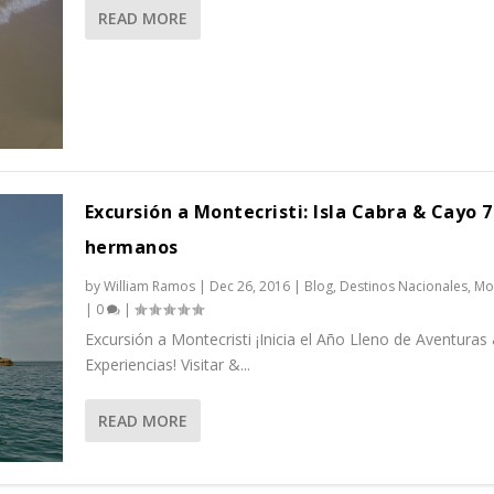
READ MORE
Excursión a Montecristi: Isla Cabra & Cayo 7
hermanos
by
William Ramos
|
Dec 26, 2016
|
Blog
,
Destinos Nacionales
,
Mon
|
0
|
Excursión a Montecristi ¡Inicia el Año Lleno de Aventuras
Experiencias! Visitar &...
READ MORE