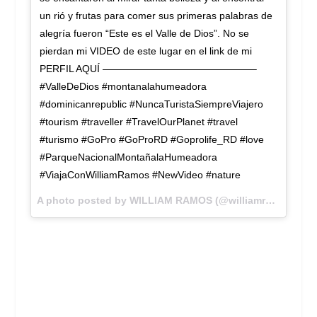
un rió y frutas para comer sus primeras palabras de
alegría fueron “Este es el Valle de Dios”. No se
pierdan mi VIDEO de este lugar en el link de mi
PERFIL AQUÍ ———————————————–
#ValleDeDios #montanalahumeadora
#dominicanrepublic #NuncaTuristaSiempreViajero
#tourism #traveller #TravelOurPlanet #travel
#turismo #GoPro #GoProRD #Goprolife_RD #love
#ParqueNacionalMontañalaHumeadora
#ViajaConWilliamRamos #NewVideo #nature
A photo posted by WILLIAM RAMOS (@williamramostv) on