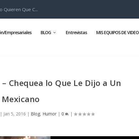
o Quieren Que C...
ión/Empresariales
BLOG
Entrevistas
MIS EQUIPOS DE VIDEO
a – Chequea lo Que Le Dijo a Un
Mexicano
|
Jan 5, 2016
|
Blog
,
Humor
|
0
|