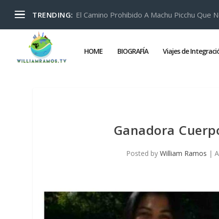
El Camino Prohibido A Machu Picchu Que N
TRENDING:
HOME
BIOGRAFÍA
Viajes de Integrac
Ganadora Cuerpo
Posted by
William Ramos
|
A