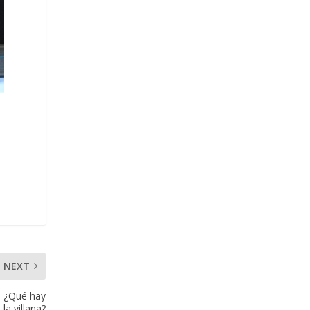
NEXT
, ¿Qué hay
 la villana?