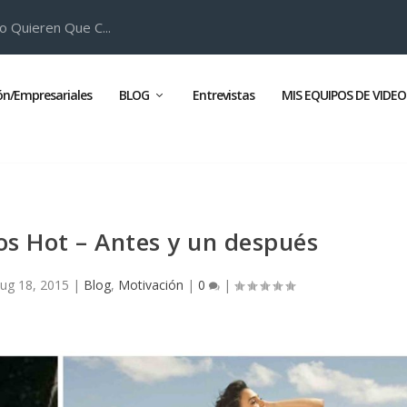
o Quieren Que C...
ión/Empresariales
BLOG
Entrevistas
MIS EQUIPOS DE VIDEO
s Hot – Antes y un después
ug 18, 2015
|
Blog
,
Motivación
|
0
|