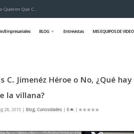
o Quieren Que C...
ión/Empresariales
BLOG
Entrevistas
MIS EQUIPOS DE VIDEO
is C. Jimenéz Héroe o No, ¿Qué hay
e la villana?
g 28, 2015
|
Blog
,
Curiosidades
|
0
|