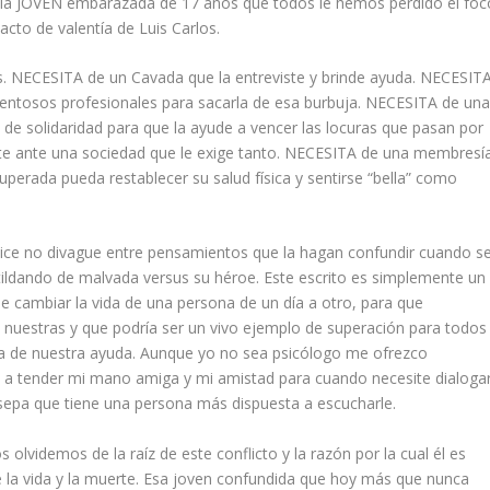
s la JOVEN embarazada de 17 años que todos le hemos perdido el foc
acto de valentía de Luis Carlos.
 NECESITA de un Cavada que la entreviste y brinde ayuda. NECESIT
entosos profesionales para sacarla de esa burbuja. NECESITA de un
de solidaridad para que la ayude a vencer las locuras que pasan por
ante ante una sociedad que le exige tanto. NECESITA de una membresí
uperada pueda restablecer su salud física y sentirse “bella” como
ilice no divague entre pensamientos que la hagan confundir cuando s
tildando de malvada versus su héroe. Este escrito es simplemente un
 cambiar la vida de una persona de un día a otro, para que
nuestras y que podría ser un vivo ejemplo de superación para todos
ta de nuestra ayuda. Aunque yo no sea psicólogo me ofrezco
o, a tender mi mano amiga y mi amistad para cuando necesite dialoga
 sepa que tiene una persona más dispuesta a escucharle.
olvidemos de la raíz de este conflicto y la razón por la cual él es
e la vida y la muerte. Esa joven confundida que hoy más que nunca