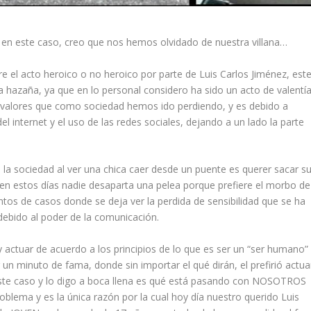
 en este caso, creo que nos hemos olvidado de nuestra villana…
 el acto heroico o no heroico por parte de Luis Carlos Jiménez, est
ha hazaña, ya que en lo personal considero ha sido un acto de valentí
s valores que como sociedad hemos ido perdiendo, y es debido a
l internet y el uso de las redes sociales, dejando a un lado la parte
 la sociedad al ver una chica caer desde un puente es querer sacar s
a, en estos días nadie desaparta una pelea porque prefiere el morbo de
ntos de casos donde se deja ver la perdida de sensibilidad que se ha
ebido al poder de la comunicación.
 actuar de acuerdo a los principios de lo que es ser un “ser humano”
un minuto de fama, donde sin importar el qué dirán, el prefirió actua
n este caso y lo digo a boca llena es qué está pasando con NOSOTROS
lema y es la única razón por la cual hoy día nuestro querido Luis