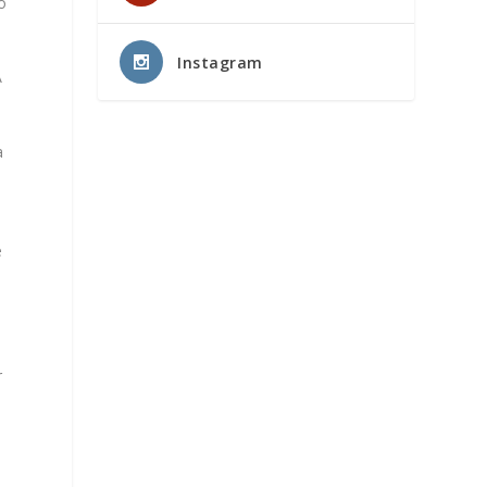
o
Instagram
A
a
a
e
r