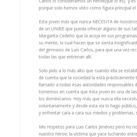
Carlos lo consideramos un héroe(que lo es) y e
porque solo hemos visto como figura principal el 
Esta joven más que nunca NECESITA de nosotros.
de un UNIBE que pueda ofrecer alguno de sus tal
Margarita Cedeño que la acoja en sus programas 
su mente, la cual hacen que se sienta insignific
del gimnasio de Luis Carlos, para que una vez rec
todas las que entrenan allí.
Solo pido a lo más alto que cuando ella se estab
de cuenta que la sociedad la está prácticamente 
llamado a todas esas autoridades responsables de
tomemos en cuenta que ésta joven es una de las 
los dominicanos. Hoy más que nunca ella necesi
voluntariamente y desde esta vía lo hago públic
y enfrentar cara a cara sus miedos y problemas,
Mis respetos para Luis Carlos Jiménez pero no nos 
nuestro héroe; la víctima que yace luchando entr