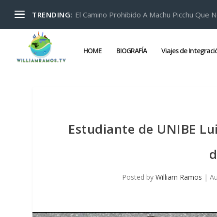
El Camino Prohibido A Machu Picchu Que N
TRENDING:
HOME
BIOGRAFÍA
Viajes de Integrac
Estudiante de UNIBE Lu
d
Posted by
William Ramos
|
Au