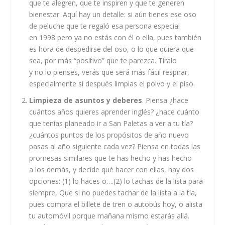
que te alegren, que te inspiren y que te generen
bienestar. Aquí hay un detalle: si aún tienes ese oso
de peluche que te regaló esa persona especial
en 1998 pero ya no estás con él o ella, pues también
es hora de despedirse del oso, o lo que quiera que
sea, por más “positivo” que te parezca. Tíralo
y no lo pienses, verás que será más fácil respirar,
especialmente si después limpias el polvo y el piso.
Limpieza de asuntos y deberes
. Piensa ¿hace
cuántos años quieres aprender inglés? ¿hace cuánto
que tenías planeado ir a San Paletas a ver a tu tía?
¿cuántos puntos de los propósitos de año nuevo
pasas al año siguiente cada vez? Piensa en todas las
promesas similares que te has hecho y has hecho
a los demás, y decide qué hacer con ellas, hay dos
opciones: (1) lo haces o….(2) lo tachas de la lista para
siempre, Que si no puedes tachar de la lista a la tía,
pues compra el billete de tren o autobús hoy, o alista
tu automóvil porque mañana mismo estarás allá.