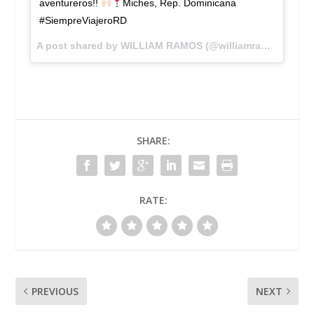
aventureros!!
Miches, Rep. Dominicana
#SiempreViajeroRD
A post shared by WILLIAM RAMOS (@williamramostv) on
SHARE:
RATE:
PREVIOUS
NEXT