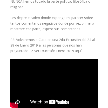
NUNCA hemos tocado la parte política, filosófica o
religiosa.
Les dejaré el Video donde expongo mi parecer sobre
tantos comentarios negativos donde por vez primero
mostraré esa parte, espero sus comentarios
PS: Volveremos a Cuba en una 2da Excursión del 24 al
28 de Enero 2019 a las personas que nos han
preguntado –>
Ver Exucrsión Enero 2019 aquí