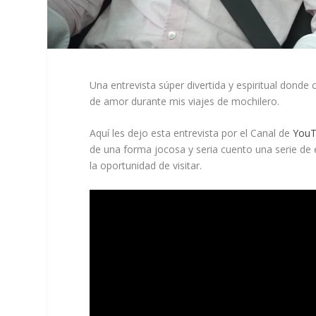
Una entrevista súper divertida y espiritual donde
de amor durante mis viajes de mochilero.
Aquí les dejo esta entrevista por el Canal de
YouT
de una forma jocosa y seria cuento una serie de e
la oportunidad de visitar.