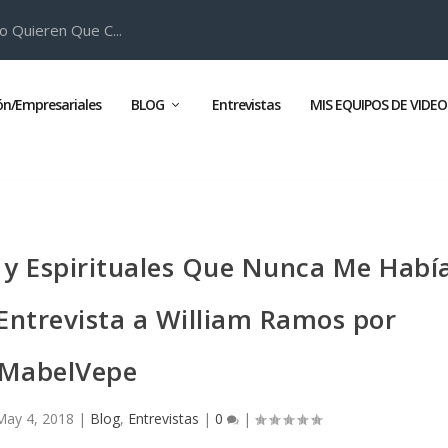
o Quieren Que C...
ión/Empresariales
BLOG
Entrevistas
MIS EQUIPOS DE VIDEO
y Espirituales Que Nunca Me Habí
 Entrevista a William Ramos por
MabelVepe
May 4, 2018
|
Blog
,
Entrevistas
|
0
|