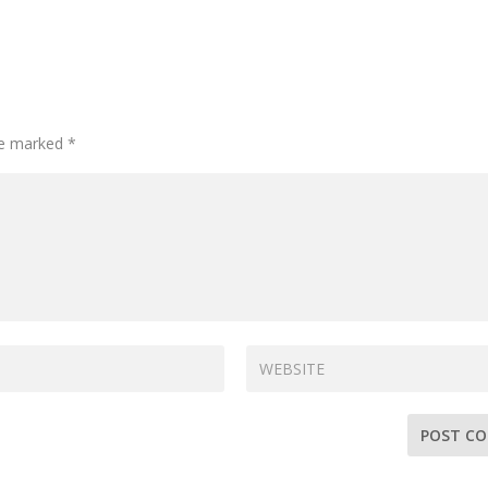
re marked
*