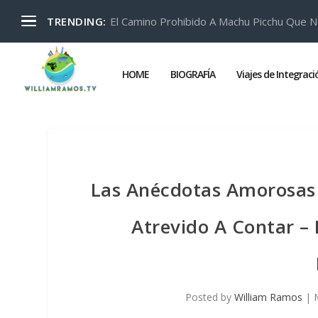
El Camino Prohibido A Machu Picchu Que N
TRENDING:
HOME
BIOGRAFÍA
Viajes de Integrac
Las Anécdotas Amorosas 
Atrevido A Contar –
Posted by
William Ramos
|