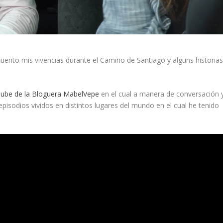
 cuento mis vivencias durante el Camino de Santiago y alguns historia
ube de la Bloguera MabelVepe
en el cual a manera de conversación 
pisodios vividos en distintos lugares del mundo en el cual he tenido