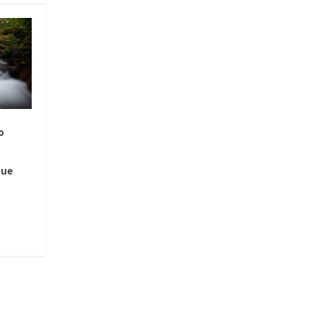
o
que