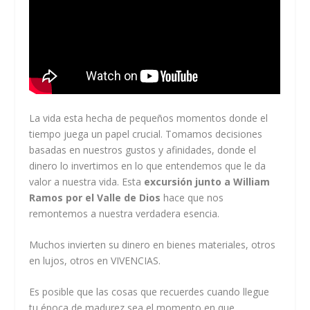
La vida esta hecha de pequeños momentos donde el
tiempo juega un papel crucial. Tomamos decisiones
basadas en nuestros gustos y afinidades, donde el
dinero lo invertimos en lo que entendemos que le da
valor a nuestra vida. Esta
excursión junto a William
Ramos por el Valle de Dios
hace que nos
remontemos a nuestra verdadera esencia.
Muchos invierten su dinero en bienes materiales, otros
en lujos, otros en VIVENCIAS.
Es posible que las cosas que recuerdes cuando llegue
tu época de madurez sea el momento en que