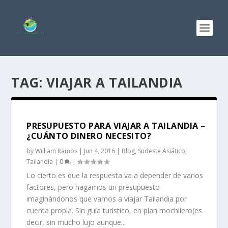
TAG:
VIAJAR A TAILANDIA
PRESUPUESTO PARA VIAJAR A TAILANDIA –
¿CUÁNTO DINERO NECESITO?
by
William Ramos
|
Jun 4, 2016
|
Blog
,
Sudeste Asiático
,
Tailandia
|
0
|
Lo cierto es que la respuesta va a depender de varios
factores, pero hagamos un presupuesto
imaginándonos que vamos a viajar Tailandia por
cuenta propia. Sin guía turístico, en plan mochilero(es
decir, sin mucho lujo aunque...