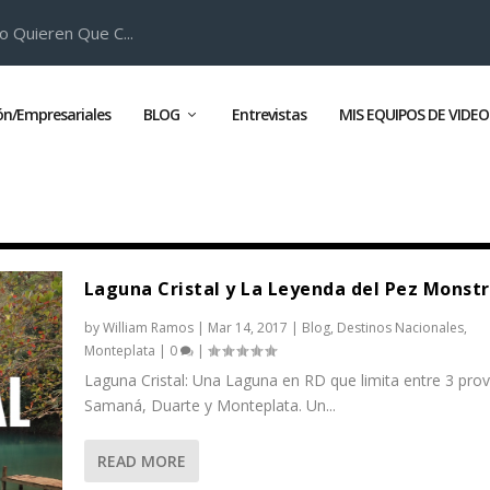
o Quieren Que C...
ión/Empresariales
BLOG
Entrevistas
MIS EQUIPOS DE VIDEO
Laguna Cristal y La Leyenda del Pez Monst
by
William Ramos
|
Mar 14, 2017
|
Blog
,
Destinos Nacionales
,
Monteplata
|
0
|
Laguna Cristal: Una Laguna en RD que limita entre 3 provi
Samaná, Duarte y Monteplata. Un...
READ MORE