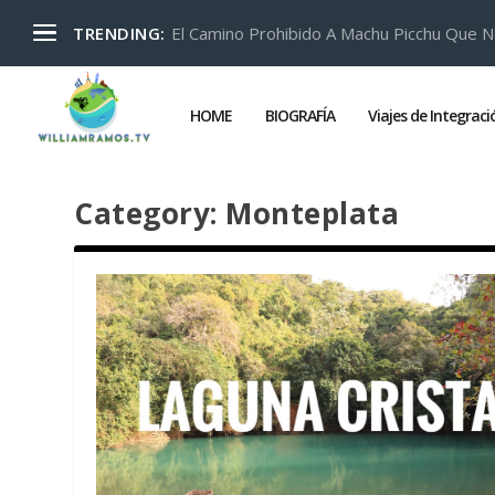
El Camino Prohibido A Machu Picchu Que N
TRENDING:
HOME
BIOGRAFÍA
Viajes de Integrac
Category:
Monteplata