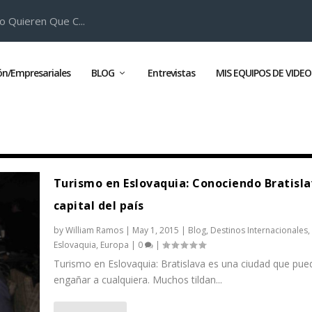
o Quieren Que C...
ión/Empresariales
BLOG
Entrevistas
MIS EQUIPOS DE VIDEO
Turismo en Eslovaquia: Conociendo Bratisla
capital del país
by
William Ramos
|
May 1, 2015
|
Blog
,
Destinos Internacionales
,
Eslovaquia
,
Europa
|
0
|
Turismo en Eslovaquia: Bratislava es una ciudad que pue
engañar a cualquiera. Muchos tildan...