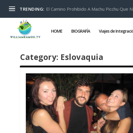
El Camino Prohibido A Machu Picchu Que N
TRENDING:
HOME
BIOGRAFÍA
Viajes de Integrac
Category:
Eslovaquia