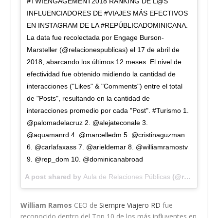
#TWIENGAGEMENT2018 RANKING DE L@S
INFLUENCIADORES DE #VIAJES MÁS EFECTIVOS
EN INSTAGRAM DE LA #REPÚBLICADOMINICANA.
La data fue recolectada por Engage Burson-
Marsteller (@relacionespublicas) el 17 de abril de
2018, abarcando los últimos 12 meses. El nivel de
efectividad fue obtenido midiendo la cantidad de
interacciones ("Likes" & "Comments") entre el total
de "Posts", resultando en la cantidad de
interacciones promedio por cada "Post". #Turismo 1.
@palomadelacruz 2. @alejateconale 3.
@aquamanrd 4. @marcelledm 5. @cristinaguzman
6. @carlafaxass 7. @arieldemar 8. @williamramostv
9. @rep_dom 10. @dominicanabroad
A post shared by
Aula de Relaciones Públicas
(@relacionespublicas) on
William Ramos
CEO de
Siempre Viajero RD
fue
reconocido dentro del Top 10 de los más influyentes en