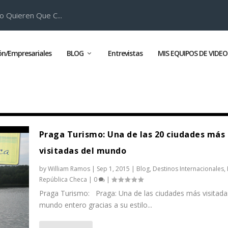
o Quieren Que C...
ión/Empresariales
BLOG
Entrevistas
MIS EQUIPOS DE VIDEO
Praga Turismo: Una de las 20 ciudades más
visitadas del mundo
by
William Ramos
|
Sep 1, 2015
|
Blog
,
Destinos Internacionales
,
República Checa
|
0
|
Praga Turismo: Praga: Una de las ciudades más visitada
mundo entero gracias a su estilo...