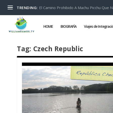
El Camino Prohibido A Machu Picchu Que N
TRENDING:
HOME
BIOGRAFÍA
Viajes de Integrac
Tag:
Czech Republic