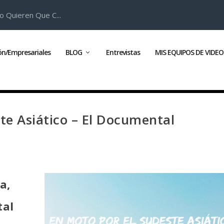
o Quieren Que C...
ión/Empresariales
BLOG
Entrevistas
MIS EQUIPOS DE VIDEO
ste Asiático – El Documental
a,
tal