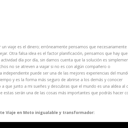
er un viaje es el dinero; erróneamente pensamos que necesariamente
r. Otra falsa idea es el factor planificación, pensamos que hay que
 actividad día por día, sin darnos cuenta que la solución es simpleme
uchos no se atreven a viajar si no es con algún compañero o
ma independiente puede ser una de las mejores experiencias del mund
 tiempo y es la forma más seguro de abrirse a los demás y conocer
vito a que junto a mi sueñes y descubras que el mundo es una aldea al 
 estas serán una de las cosas más importantes que podrás hacer c
este Viaje en Moto inigualable y transformador: