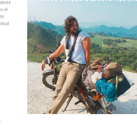
udeste
o el
tir
nitud
: