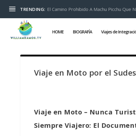
El Camino Prohibido A Machu Picchu Que N
TRENDING:
HOME
BIOGRAFÍA
Viajes de Integrac
Viaje en Moto por el Sude
Viaje en Moto – Nunca Turist
Siempre Viajero: El Documen