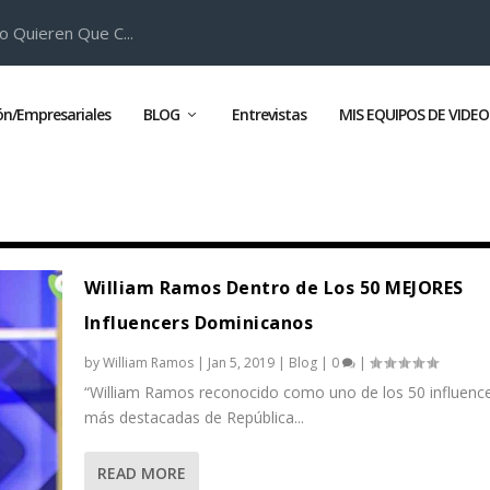
o Quieren Que C...
ión/Empresariales
BLOG
Entrevistas
MIS EQUIPOS DE VIDEO
William Ramos Dentro de Los 50 MEJORES
Influencers Dominicanos
by
William Ramos
|
Jan 5, 2019
|
Blog
|
0
|
“William Ramos reconocido como uno de los 50 influenc
más destacadas de República...
READ MORE