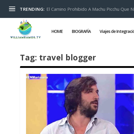
El Camino Prohibido A Machu Picchu Que N
TRENDING:
HOME
BIOGRAFÍA
Viajes de Integrac
Tag:
travel blogger