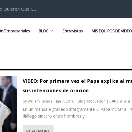
o Quieren Que C...
ión/Empresariales
BLOG
Entrevistas
MIS EQUIPOS DE VIDEO
VIDEO: Por primera vez el Papa explica al 
sus intenciones de oración
by
William Ramos
|
Jan 7, 2016
|
Blog
,
Motivación
|
0
|
En un mensaje grabado íntegramente El Papa incitar a: “
diálogo sincero entre hombres y...
READ MORE