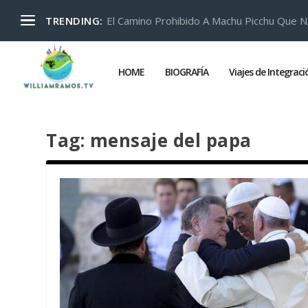
El Camino Prohibido A Machu Picchu Que N
TRENDING:
HOME
BIOGRAFÍA
Viajes de Integrac
Tag:
mensaje del papa