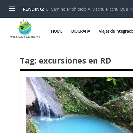
El Camino Prohibido A Machu Picchu Que N
TRENDING:
HOME
BIOGRAFÍA
Viajes de Integrac
Tag:
excursiones en RD