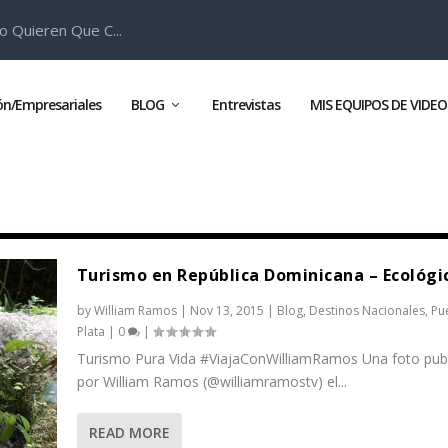
o Quieren Que C...
ión/Empresariales
BLOG
Entrevistas
MIS EQUIPOS DE VIDEO
Turismo en República Dominicana – Ecológi
by
William Ramos
|
Nov 13, 2015
|
Blog
,
Destinos Nacionales
,
Pu
Plata
|
0
|
Turismo Pura Vida #ViajaConWilliamRamos Una foto pub
por William Ramos (@williamramostv) el...
READ MORE