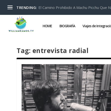
El Camino Prohibido A Machu Picchu Que N
TRENDING:
HOME
BIOGRAFÍA
Viajes de Integrac
Tag:
entrevista radial