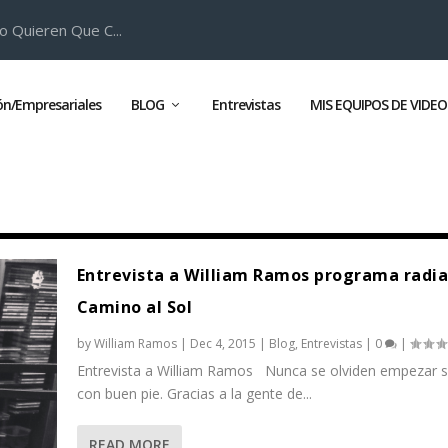
o Quieren Que C...
ión/Empresariales
BLOG
Entrevistas
MIS EQUIPOS DE VIDEO
Entrevista a William Ramos programa radia
Camino al Sol
by
William Ramos
|
Dec 4, 2015
|
Blog
,
Entrevistas
|
0
|
Entrevista a William Ramos Nunca se olviden empezar s
con buen pie. Gracias a la gente de...
READ MORE