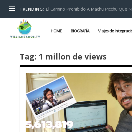
El Camino Prohibido A Machu Picchu Que N
TRENDING:
HOME
BIOGRAFÍA
Viajes de Integrac
Tag:
1 millon de views