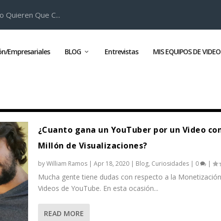
o Quieren Que C...
ión/Empresariales
BLOG
Entrevistas
MIS EQUIPOS DE VIDEO
¿Cuanto gana un YouTuber por un Video con
Millón de Visualizaciones?
by
William Ramos
|
Apr 18, 2020
|
Blog
,
Curiosidades
|
0
|
Mucha gente tiene dudas con respecto a la Monetización
Videos de YouTube. En esta ocasión...
READ MORE